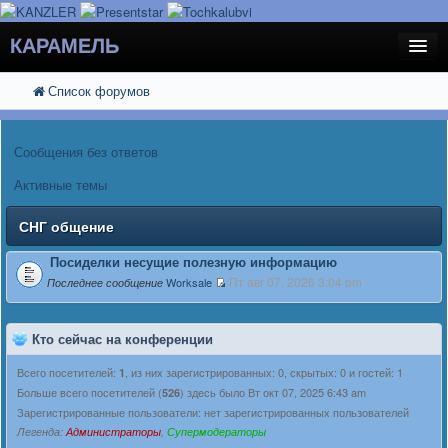
КАРАМЕЛЬ
Список форумов
FAQ
Поиск
Расширенный поиск
Регистрация
Сообщения без ответов
Вход
Активные темы
СНГ общение
Посиделки несущие полезную информацию
Пт авг 07, 2026 3:04 pm
Worksale
Последнее сообщение
Кто сейчас на конференции
Всего посетителей:
, из них зарегистрированных: 0, скрытых: 0 и гостей: 1
1
Больше всего посетителей (
) здесь было Вт окт 07, 2025 6:43 am
526
Зарегистрированные пользователи: нет зарегистрированных пользователей
Легенда:
Администраторы
,
Супермодераторы