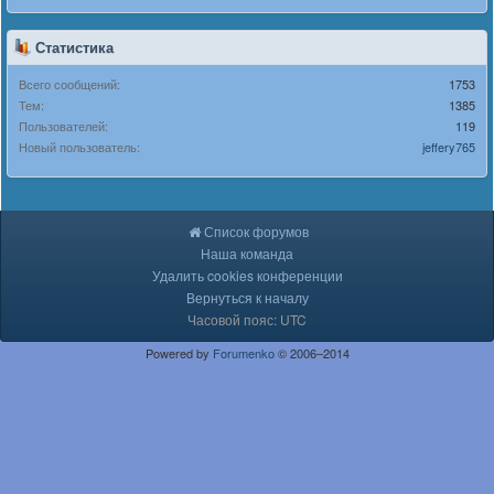
Статистика
Всего сообщений:
1753
Тем:
1385
Пользователей:
119
Новый пользователь:
jeffery765
Список форумов
Наша команда
Удалить cookies конференции
Вернуться к началу
Часовой пояс: UTC
Powered by
Forumenko
© 2006–2014